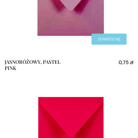
DOWIEDZ SIĘ
WIĘCEJ
JASNORÓŻOWY, PASTEL
0,75
zł
PINK