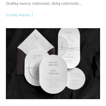
Grafikę tworzy roślinność, dziką roślinność….
[czytaj więcej…]