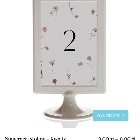
WYBIERZ OPCJE
Numeracja stołów – Kwiaty
3,00
zł
–
6,00
zł