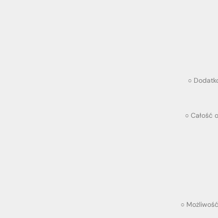
○
Dodatko
○ Całość 
○ Możliwość