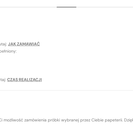
utaj:
JAK ZAMAWIAĆ
ełniony:
taj:
CZAS REALIZACJI
 możliwość zamówienia próbki wybranej przez Ciebie papeterii. Dzię