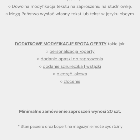
○ Dowolna modyfikacja tekstu na zaproszeniu na studniówkę,
○ Mogą Państwo wysłać własny tekst lub tekst w języku obcym.
DODATKOWE MODYFIKACJE SPOZA OFERTY
takie jak:
○
personalizacja koperty
○
dodanie opaski do zaproszenia
○
dodanie sznureczka | wstążki
○
pieczęć lakowa
○
złocenie
Minimalne zamówienie zaproszeń wynosi 20 szt.
* Stan papieru oraz kopert na magazynie może być różny