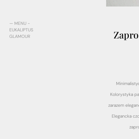
— MENU -
EUKALIPTUS
Zapro
GLAMOUR
Minimalisty
Kolorystyka pa
zarazem eleganc
Elegancka czc
zapr