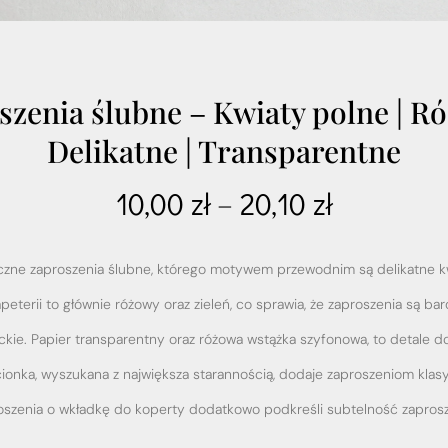
szenia ślubne – Kwiaty polne | Ró
Delikatne | Transparentne
10,00
zł
–
20,10
zł
czne zaproszenia ślubne, którego motywem przewodnim są delikatne k
peterii to głównie różowy oraz zieleń, co sprawia, że zaproszenia są bar
kie. Papier transparentny oraz różowa wstążka szyfonowa, to detale d
ionka, w
yszukana z największa starannością
, dodaje zaproszeniom klasy
oszenia o wkładkę do koperty dodatkowo podkreśli subtelność zaprosz