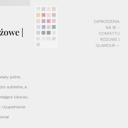
ZAPROSZENIA
NA 18 -
żowe |
CONFETTI |
RÓŻOWE |
GLAMOUR —
wiaty polne.
dzo subtelne, a
odające luksusu.
. Uzupełnienie
enia!