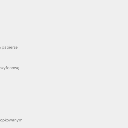
 papierze
 szyfonową
ykropkowanym