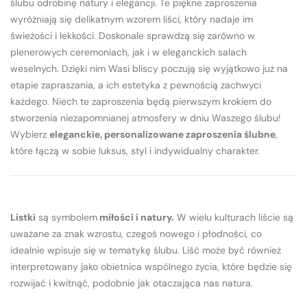
ślubu odrobinę natury i elegancji. Te piękne zaproszenia
wyróżniają się delikatnym wzorem liści, który nadaje im
świeżości i lekkości. Doskonale sprawdzą się zarówno w
plenerowych ceremoniach, jak i w eleganckich salach
weselnych. Dzięki nim Wasi bliscy poczują się wyjątkowo już na
etapie zapraszania, a ich estetyka z pewnością zachwyci
każdego. Niech te zaproszenia będą pierwszym krokiem do
stworzenia niezapomnianej atmosfery w dniu Waszego ślubu!
Wybierz
eleganckie, personalizowane zaproszenia ślubne
,
które łączą w sobie luksus, styl i indywidualny charakter.
Listki
są symbolem
miłości i natury
.
W wielu kulturach liście są
uważane za znak wzrostu, czegoś nowego i płodności, co
idealnie wpisuje się w tematykę ślubu. Liść może być również
interpretowany jako obietnica wspólnego życia, które będzie się
rozwijać i kwitnąć, podobnie jak otaczająca nas natura.