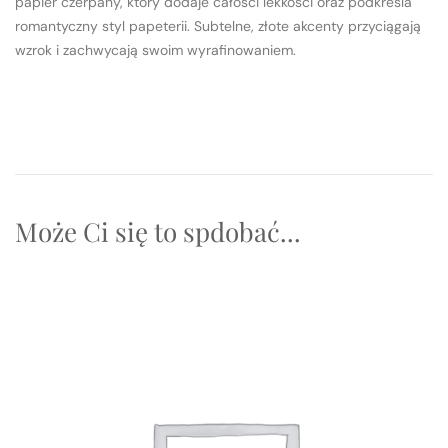
papier czerpany, który dodaje całości lekkości oraz podkreśla
romantyczny styl papeterii. Subtelne, złote akcenty przyciągają
wzrok i zachwycają swoim wyrafinowaniem.
Może Ci się to spdobać...