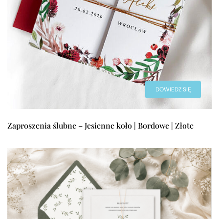
DOWIEDZ SIĘ
WIĘCEJ
Zaproszenia ślubne – Jesienne koło | Bordowe | Złote