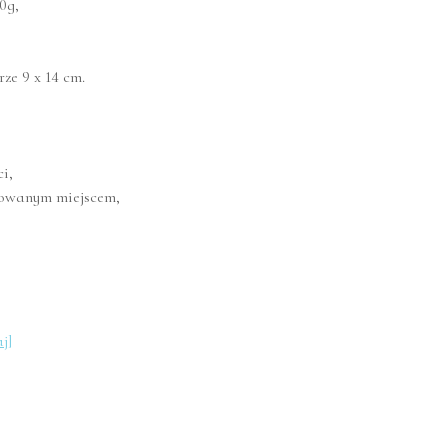
0g,
ze 9 x 14 cm.
i,
kowanym miejscem,
j]