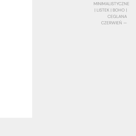
MINIMALISTYCZNE
| LISTEK | BOHO |
CEGLANA
CZERWIEŃ —