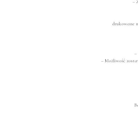
– 
drukowane na
–
– Możliwość zost
B