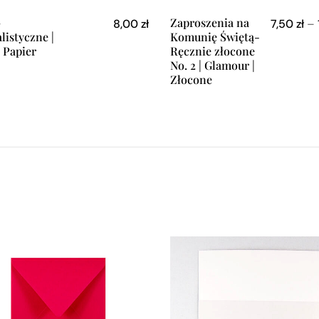
–
Zaproszenia na
8,00
zł
7,50
zł
–
istyczne |
Komunię Świętą-
| Papier
Ręcznie złocone
No. 2 | Glamour |
Złocone