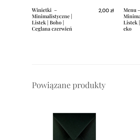
Winietki –
Menu 
2,00
zł
Minimalistyczne |
Minimal
Listek | Boho |
Listek 
Ceglana czerwień
eko
Powiązane produkty