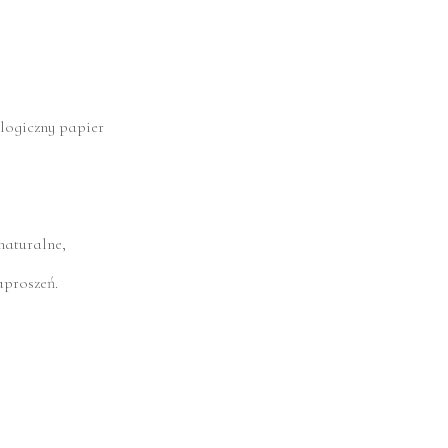
ologiczny papier
naturalne,
aproszeń.