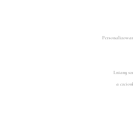
Personalizowane
Lniany sz
a czcion