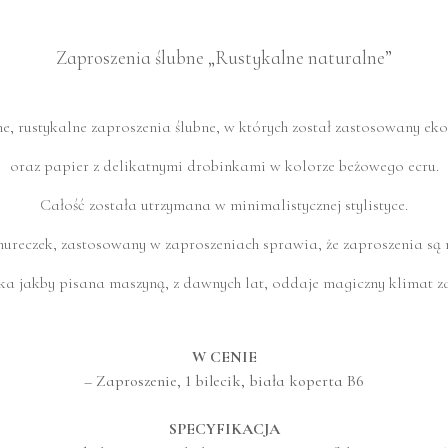
Zaproszenia ślubne „Rustykalne naturalne”
, rustykalne zaproszenia ślubne, w których został zastosowany ek
oraz papier z delikatnymi drobinkami w kolorze beżowego ecru.
Całość została utrzymana w minimalistycznej stylistyce.
nureczek, zastosowany w zaproszeniach sprawia, że zaproszenia są 
ka jakby pisana maszyną, z dawnych lat, oddaje magiczny klimat z
W CENIE
– Zaproszenie, 1 bilecik, biała koperta B6
SPECYFIKACJA