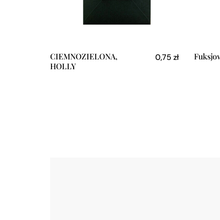
CIEMNOZIELONA,
Fuksjo
0,75
zł
HOLLY