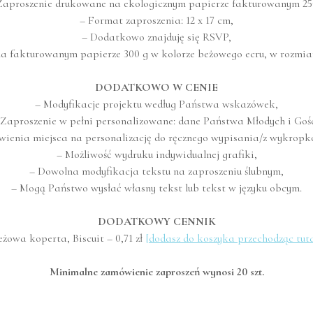
Zaproszenie drukowane na ekologicznym papierze fakturowanym 25
– Format zaproszenia: 12 x 17 cm,
– Dodatkowo znajduję się RSVP,
 fakturowanym papierze 300 g w kolorze beżowego ecru, w rozmiar
DODATKOWO W CENIE
– Modyfikacje projektu według Państwa wskazówek,
 Zaproszenie w pełni personalizowane: dane Państwa Młodych i Gośc
awienia miejsca na personalizację do ręcznego wypisania/z wykrop
– Możliwość wydruku indywidualnej grafiki,
– Dowolna modyfikacja tekstu na zaproszeniu ślubnym,
– Mogą Państwo wysłać własny tekst lub tekst w języku obcym.
DODATKOWY CENNIK
eżowa koperta, Biscuit – 0,71 zł
[dodasz do koszyka przechodząc tuta
Minimalne zamówienie zaproszeń wynosi 20 szt.