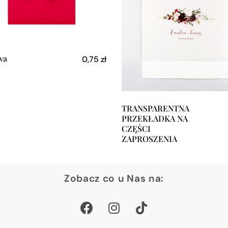
wa
0,75
zł
TRANSPARENTNA
PRZEKŁADKA NA
CZĘŚCI
ZAPROSZENIA
Zobacz co u Nas na: